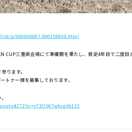
ml/rd/p/000000007.000150650.html
UGEN CUP三重県会場にて準優勝を果たし、発足4年目で二
て参ります。
パートナー様を募集しております。
い。
toyuto4272?si=cF2Q5K7whcgXh133